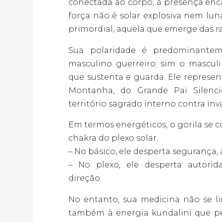
conectada ao corpo, à presença enca
força não é solar explosiva nem lun
primordial, aquela que emerge das ra
Sua polaridade é predominante
masculino guerreiro; sim o masculin
que sustenta e guarda. Ele represe
Montanha, do Grande Pai Silenci
território sagrado interno contra in
Em termos energéticos, o gorila se 
chakra do plexo solar.
– No básico, ele desperta segurança
– No plexo, ele desperta autorida
direção.
No entanto, sua medicina não se li
também à energia kundalini que p