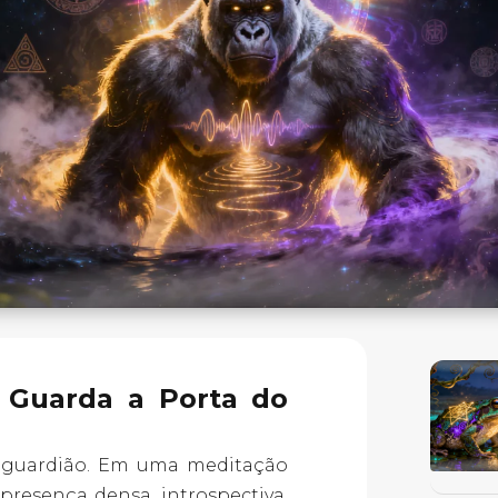
e Guarda a Porta do
u guardião. Em uma meditação
 presença densa, introspectiva,