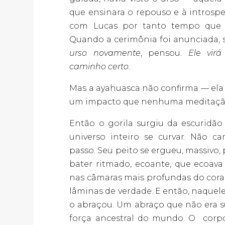
que ensinara o repouso e à introsp
com Lucas por tanto tempo que se 
Quando a cerimônia foi anunciada, 
urso novamente
, pensou.
Ele vir
caminho certo.
Mas a ayahuasca não confirma — ela 
um impacto que nenhuma meditação 
Então o gorila surgiu da escuridã
universo inteiro se curvar. Não 
passo. Seu peito se ergueu, massivo, 
bater ritmado, ecoante, que ecoav
nas câmaras mais profundas do cora
lâminas de verdade. E então, naquele 
o abraçou. Um abraço que não era s
força ancestral do mundo. O
corp