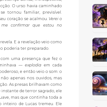
ecção. O urso havia caminhado
tornou familiar, previsível.
seu coração se acalmou.
Verei o
á me confirmar que estou no
revela. E a revelação veio como
poderia ter preparado.
o com uma presença que fez o
caminhava —
explodia
em cada
poderoso, e então veio o som: o
a não apenas nos ouvidos, mas
ção. As presas brilhavam como
instante de terror sagrado, ele
uave, mas que continha toda a
o inteiro de Lucas tremeu. Ele