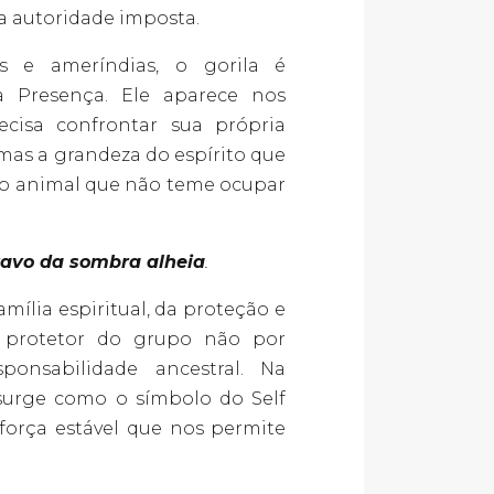
 a autoridade imposta.
s e ameríndias, o gorila é
 Presença. Ele aparece nos
isa confrontar sua própria
mas a grandeza do espírito que
 o animal que não teme ocupar
avo da sombra alheia
.
mília espiritual, da proteção e
o protetor do grupo não por
onsabilidade ancestral. Na
a surge como o símbolo do Self
 força estável que nos permite