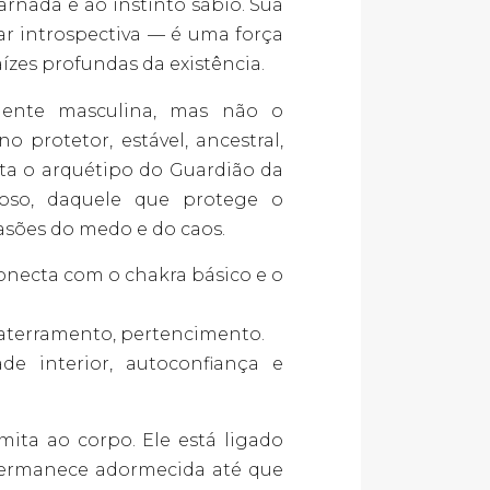
rnada e ao instinto sábio. Sua
ar introspectiva — é uma força
ízes profundas da existência.
mente masculina, mas não o
o protetor, estável, ancestral,
nta o arquétipo do Guardião da
oso, daquele que protege o
vasões do medo e do caos.
conecta com o chakra básico e o
, aterramento, pertencimento.
de interior, autoconfiança e
mita ao corpo. Ele está ligado
ermanece adormecida até que