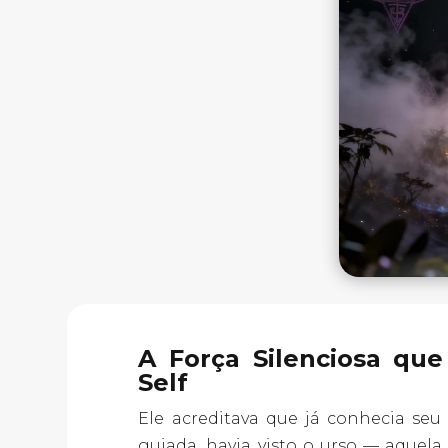
A Força Silenciosa qu
Self
Ele acreditava que já conhecia se
guiada, havia visto o urso — aquela