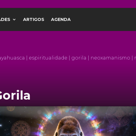
ADES
ARTIGOS
AGENDA
ADES
ARTIGOS
AGENDA
ayahuasca | espiritualidade | gorila | neoxamanismo | r
orila