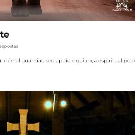
te
espostas
 animal guardião seu apoio e guiança espiritual pod