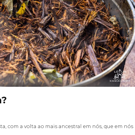
a?
sta, com a volta ao mais ancestral em nós, que em nós