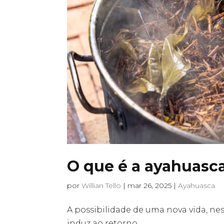
O que é a ayahuasc
por
Willian Tello
|
mar 26, 2025
|
Ayahuasca
A possibilidade de uma nova vida, ne
induz ao retorno.