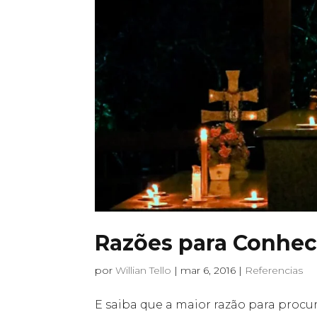
Razões para Conhec
por
Willian Tello
|
mar 6, 2016
|
Referencias
E saiba que a maior razão para procur