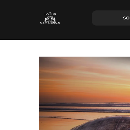
SO
SO