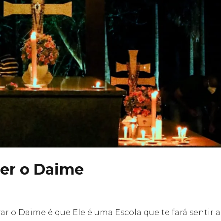
er o Daime
ar o Daime é que Ele é uma Escola que te fará sentir a