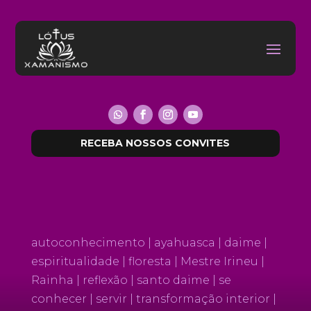
RECEBA NOSSOS CONVITES
autoconhecimento | ayahuasca | daime |
espiritualidade | floresta | Mestre Irineu |
Rainha | reflexão | santo daime | se
conhecer | servir | transformação interior |