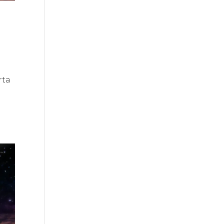
e
rta