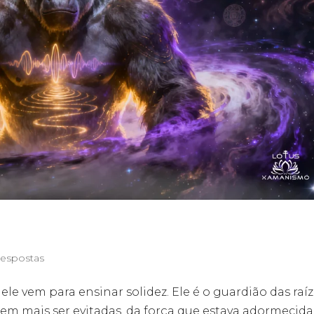
Respostas
ele vem para ensinar solidez. Ele é o guardião das raí
em mais ser evitadas, da força que estava adormecid