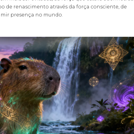
o de renascimento através da força consciente, de
ssumir presença no mundo.