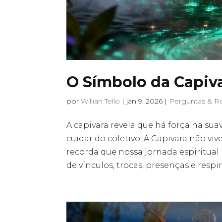
O Símbolo da Capiv
por
Willian Tello
|
jan 9, 2026
|
Perguntas & R
A capivara revela que há força na su
cuidar do coletivo. A Capivara não v
recorda que nossa jornada espiritual
de vínculos, trocas, presenças e resp