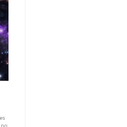
zes
a no