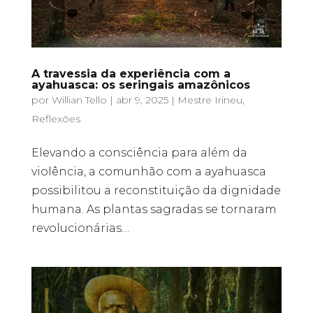
A travessia da experiência com a
ayahuasca: os seringais amazônicos
por
Willian Tello
|
abr 9, 2025
|
Mestre Irineu
,
Reflexões
Elevando a consciência para além da
violência, a comunhão com a ayahuasca
possibilitou a reconstituição da dignidade
humana. As plantas sagradas se tornaram
revolucionárias…